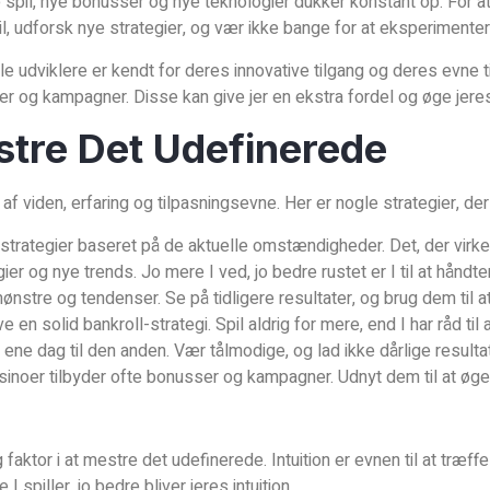
e spil, nye bonusser og nye teknologier dukker konstant op. For at
l, udforsk nye strategier, og vær ikke bange for at eksperimenter
le udviklere er kendt for deres innovative tilgang og deres evne 
r og kampagner. Disse kan give jer en ekstra fordel og øge jeres
estre Det Udefinerede
 viden, erfaring og tilpasningsevne. Her er nogle strategier, der 
s strategier baseret på de aktuelle omstændigheder. Det, der virked
er og nye trends. Jo mere I ved, jo bedre rustet er I til at håndt
 mønstre og tendenser. Se på tidligere resultater, og brug dem til 
e en solid bankroll-strategi. Spil aldrig for mere, end I har råd til 
ene dag til den anden. Vær tålmodige, og lad ikke dårlige resulta
sinoer tilbyder ofte bonusser og kampagner. Udnyt dem til at øge 
g faktor i at mestre det udefinerede. Intuition er evnen til at træff
I spiller, jo bedre bliver jeres intuition.