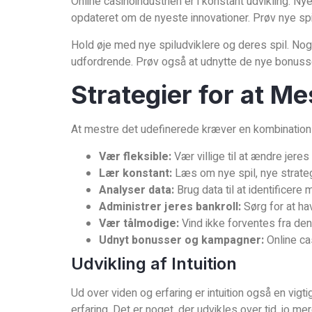
Online casinoindustrien er i konstant udvikling. Ny
opdateret om de nyeste innovationer. Prøv nye spi
Hold øje med nye spiludviklere og deres spil. Nog
udfordrende. Prøv også at udnytte de nye bonusse
Strategier for at M
At mestre det udefinerede kræver en kombination af
Vær fleksible:
Vær villige til at ændre jere
Lær konstant:
Læs om nye spil, nye strategi
Analyser data:
Brug data til at identificere
Administrer jeres bankroll:
Sørg for at hav
Vær tålmodige:
Vind ikke forventes fra den 
Udnyt bonusser og kampagner:
Online ca
Udvikling af Intuition
Ud over viden og erfaring er intuition også en vigti
erfaring. Det er noget, der udvikles over tid, jo mere 