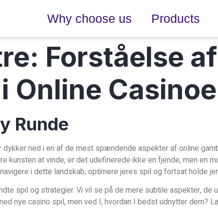
Why choose us
Products
re: Forståelse a
i Online Casinoe
Ny Runde
er dykker ned i en af de mest spændende aspekter af online gambli
e kunsten at vinde, er det udefinerede ikke en fjende, men en mul
navigere i dette landskab, optimere jeres spil og fortsat holde jer 
endte spil og strategier. Vi vil se på de mere subtile aspekter, d
 med nye casino spil, men ved I, hvordan I bedst udnytter dem? La