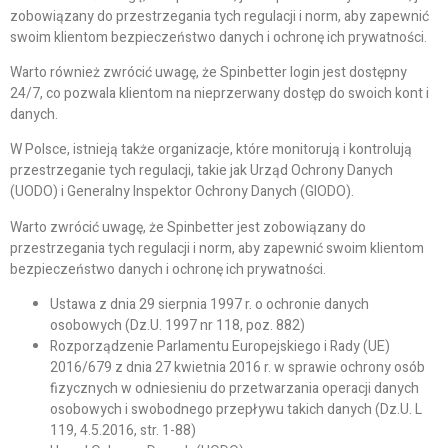
zobowiązany do przestrzegania tych regulacji i norm, aby zapewnić
swoim klientom bezpieczeństwo danych i ochronę ich prywatności.
Warto również zwrócić uwagę, że Spinbetter login jest dostępny
24/7, co pozwala klientom na nieprzerwany dostęp do swoich kont i
danych.
W Polsce, istnieją także organizacje, które monitorują i kontrolują
przestrzeganie tych regulacji, takie jak Urząd Ochrony Danych
(UODO) i Generalny Inspektor Ochrony Danych (GIODO).
Warto zwrócić uwagę, że Spinbetter jest zobowiązany do
przestrzegania tych regulacji i norm, aby zapewnić swoim klientom
bezpieczeństwo danych i ochronę ich prywatności.
Ustawa z dnia 29 sierpnia 1997 r. o ochronie danych
osobowych (Dz.U. 1997 nr 118, poz. 882)
Rozporządzenie Parlamentu Europejskiego i Rady (UE)
2016/679 z dnia 27 kwietnia 2016 r. w sprawie ochrony osób
fizycznych w odniesieniu do przetwarzania operacji danych
osobowych i swobodnego przepływu takich danych (Dz.U. L
119, 4.5.2016, str. 1-88)