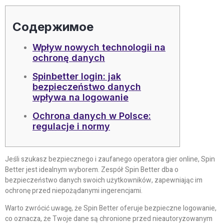
Содержимое
Wpływ nowych technologii na
ochronę danych
Spinbetter login: jak
bezpieczeństwo danych
wpływa na logowanie
Ochrona danych w Polsce:
regulacje i normy
Jeśli szukasz bezpiecznego i zaufanego operatora gier online, Spin
Better jest idealnym wyborem. Zespół Spin Better dba o
bezpieczeństwo danych swoich użytkowników, zapewniając im
ochronę przed niepożądanymi ingerencjami.
Warto zwrócić uwagę, że Spin Better oferuje bezpieczne logowanie,
co oznacza, że Twoje dane są chronione przed nieautoryzowanym