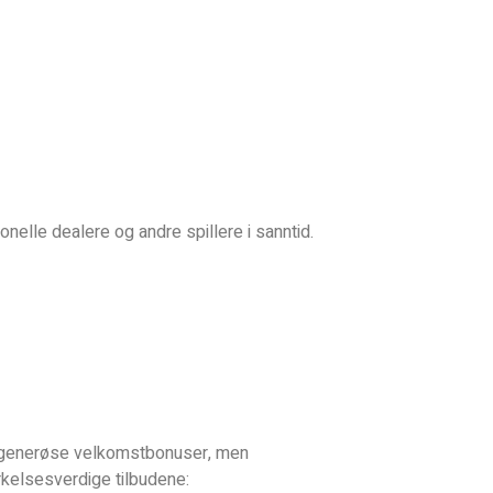
onelle dealere og andre spillere i sanntid.
ed generøse velkomstbonuser, men
kelsesverdige tilbudene: