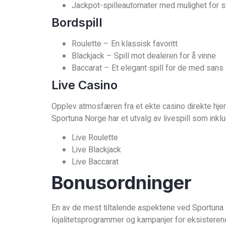
Jackpot-spilleautomater med mulighet for s
Bordspill
Roulette – En klassisk favoritt
Blackjack – Spill mot dealeren for å vinne
Baccarat – Et elegant spill for de med sans f
Live Casino
Opplev atmosfæren fra et ekte casino direkte h
Sportuna Norge har et utvalg av livespill som inklu
Live Roulette
Live Blackjack
Live Baccarat
Bonusordninger
En av de mest tiltalende aspektene ved Sportuna
lojalitetsprogrammer og kampanjer for eksistere