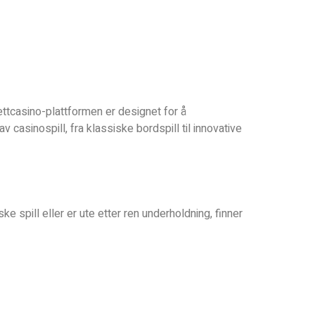
ettcasino-plattformen er designet for å
 casinospill, fra klassiske bordspill til innovative
ke spill eller er ute etter ren underholdning, finner