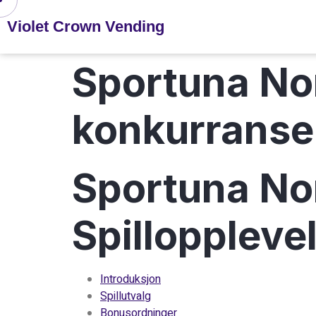
Violet Crown Vending
Sportuna Nor
konkurranse
Sportuna No
Spilloppleve
Introduksjon
Spillutvalg
Bonusordninger