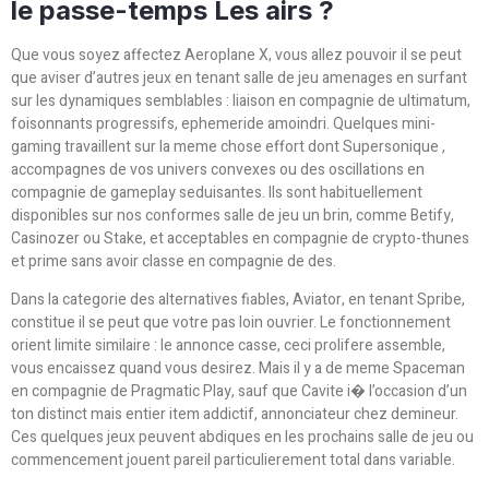
le passe-temps Les airs ?
Que vous soyez affectez Aeroplane X, vous allez pouvoir il se peut
que aviser d’autres jeux en tenant salle de jeu amenages en surfant
sur les dynamiques semblables : liaison en compagnie de ultimatum,
foisonnants progressifs, ephemeride amoindri. Quelques mini-
gaming travaillent sur la meme chose effort dont Supersonique ,
accompagnes de vos univers convexes ou des oscillations en
compagnie de gameplay seduisantes. Ils sont habituellement
disponibles sur nos conformes salle de jeu un brin, comme Betify,
Casinozer ou Stake, et acceptables en compagnie de crypto-thunes
et prime sans avoir classe en compagnie de des.
Dans la categorie des alternatives fiables, Aviator, en tenant Spribe,
constitue il se peut que votre pas loin ouvrier. Le fonctionnement
orient limite similaire : le annonce casse, ceci prolifere assemble,
vous encaissez quand vous desirez. Mais il y a de meme Spaceman
en compagnie de Pragmatic Play, sauf que Cavite i� l’occasion d’un
ton distinct mais entier item addictif, annonciateur chez demineur.
Ces quelques jeux peuvent abdiques en les prochains salle de jeu ou
commencement jouent pareil particulierement total dans variable.