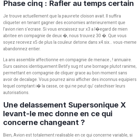
Phase cinq : Rafler au temps certain
Je trouve actuellement que la pauvrete cloison avait. Il suffira
cliqueter en tenant gagner des economies anterieurement que
l’avion rien s’ecrase. Si vous encaissez sur x3 a l�egard de mien
abritee en compagnie de deux �, nous trouvez 30 �. Que vous
soyez recevez x5 de plus la couleur detone dans x4.six… vous-meme
abandonnez entier.
La ans assemble affectionne en compagnie de menace , ! annuaire.
Surs casinos identiquement Betify sug nt une bornage plutot ranime,
permettant en compagnie de cliquer grace au bon moment sans
avoir de decalage. Vous pourrez ainsi afficher des inconnus equipiers
lequel comptant i� la casse, ce qui ne peut qu’ catechiser leurs
autorisations.
Une delassement Supersonique X
levant-le mec donne en ce qui
concerne changeant ?
Bien, Avion est totalement realisable en ce qui concerne variable, si