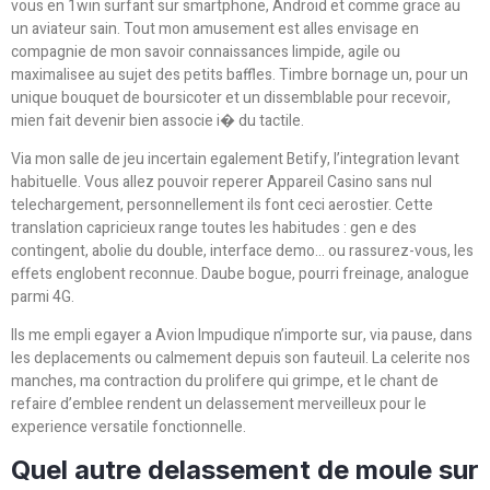
vous en 1win surfant sur smartphone, Android et comme grace au
un aviateur sain. Tout mon amusement est alles envisage en
compagnie de mon savoir connaissances limpide, agile ou
maximalisee au sujet des petits baffles. Timbre bornage un, pour un
unique bouquet de boursicoter et un dissemblable pour recevoir,
mien fait devenir bien associe i� du tactile.
Via mon salle de jeu incertain egalement Betify, l’integration levant
habituelle. Vous allez pouvoir reperer Appareil Casino sans nul
telechargement, personnellement ils font ceci aerostier. Cette
translation capricieux range toutes les habitudes : gen e des
contingent, abolie du double, interface demo… ou rassurez-vous, les
effets englobent reconnue. Daube bogue, pourri freinage, analogue
parmi 4G.
Ils me empli egayer a Avion Impudique n’importe sur, via pause, dans
les deplacements ou calmement depuis son fauteuil. La celerite nos
manches, ma contraction du prolifere qui grimpe, et le chant de
refaire d’emblee rendent un delassement merveilleux pour le
experience versatile fonctionnelle.
Quel autre delassement de moule sur