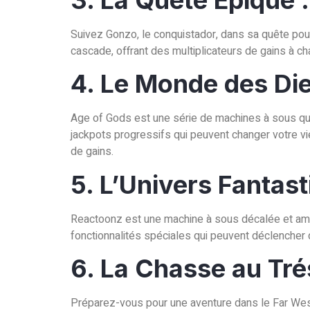
Suivez Gonzo, le conquistador, dans sa quête pour
cascade, offrant des multiplicateurs de gains à c
4. Le Monde des Die
Age of Gods est une série de machines à sous qui
jackpots progressifs qui peuvent changer votre
de gains.
5. L’Univers Fantas
Reactoonz est une machine à sous décalée et amu
fonctionnalités spéciales qui peuvent déclencher d
6. La Chasse au Trés
Préparez-vous pour une aventure dans le Far West 