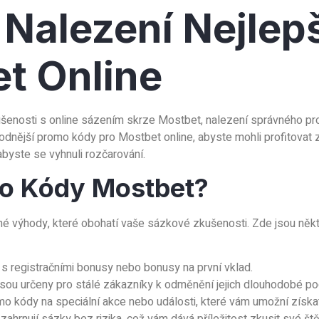
 Nalezení Nejle
t Online
šenosti s online sázením skrze Mostbet, nalezení správného pr
jvýhodnější promo kódy pro Mostbet online, abyste mohli profitovat
abyste se vyhnuli rozčarování.
mo Kódy Mostbet?
ýhody, které obohatí vaše sázkové zkušenosti. Zde jsou někter
s registračními bonusy nebo bonusy na první vklad.
ou určeny pro stálé zákazníky k odměnění jejich dlouhodobé po
o kódy na speciální akce nebo události, které vám umožní získat