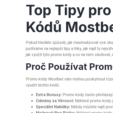
Top Tipy pro
Kódů Mostbe
Pokud hledáte způsob, jak maximalizovat své zku
podíváme na nejlepší tipy a triky, jak najít ty ne
jak využít tyto promo kódy a co na něm sledovat, 
Proč Používat Pro
Promo kódy Mostbet vám mohou poskytnout různé v
využití těchto kódů:
Extra Bonusy:
Promo kódy často přicházejí 
Odměny za Věrnost:
Některé promo kódy js
Speciální Nabídky:
Někdy můžete najít prom