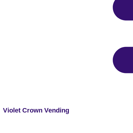
Violet Crown Vending