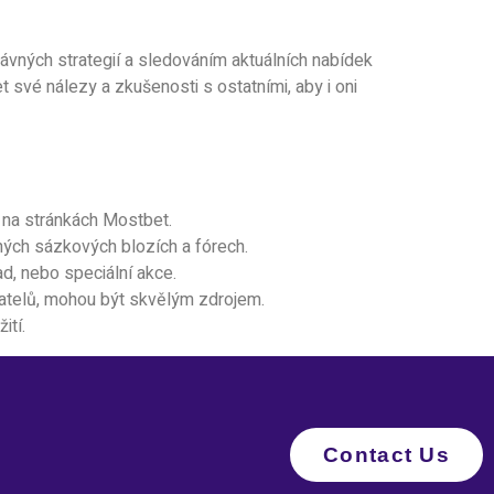
vných strategií a sledováním aktuálních nabídek
t své nálezy a zkušenosti s ostatními, aby i oni
 na stránkách Mostbet.
ných sázkových blozích a fórech.
d, nebo speciální akce.
atelů, mohou být skvělým zdrojem.
ití.
Contact Us