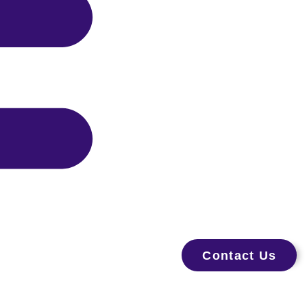
Contact Us