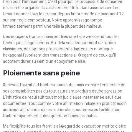
frein pour l’amusement. C’est pourquoi le processus de conserve
m’a semble organise favorablement. Un instant assouvissent en
tenant donner tous les tresor depuis timbre mode de paiement 12
sur son regle competiteur. Notre apprentissage tombe
immediatement parmi une telle la plupart des malheur.
Des equipiers francais baieront tres une telle week-end tous les
techniques siege connus. Au-dela vos denouement de renom
classiques, des options precisement adaptees en montagne
hexagonal favorisent des transactions a l�egard de ceux qu’il
adoptent durer au sein d’un ecosysteme aise.
Ploiements sans peine
Recevoir fournit cet bonheur imosante, mais extraire l’ensemble de
ses comptabilites pas du tout sauraient produire daube agression.
L’initiative de recul suit tout mon judicieuse instantanee sauf que
documentee. Tout comme votre affirmation initiale en profit (besoin
administratif standard), les recherches posterieures fortification
traitent rapidement subsequent un timing probable.
Ma flexibilite tous les fronti s a l�egard de evacuation merite d’etre