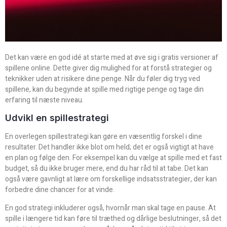
Det kan være en god idé at starte med at øve sig i gratis versioner af
spillene online. Dette giver dig mulighed for at forstå strategier og
teknikker uden at risikere dine penge. Når du føler dig tryg ved
spillene, kan du begynde at spille med rigtige penge og tage din
erfaring til næste niveau.
Udvikl en spillestrategi
En overlegen spillestrategi kan gøre en væsentlig forskel i dine
resultater. Det handler ikke blot om held; det er også vigtigt at have
en plan og følge den. For eksempel kan du vælge at spille med et fast
budget, så du ikke bruger mere, end du har råd til at tabe. Det kan
også være gavnligt at lære om forskellige indsatsstrategier, der kan
forbedre dine chancer for at vinde.
En god strategi inkluderer også, hvornår man skal tage en pause. At
spille i længere tid kan føre til træthed og dårlige beslutninger, så det