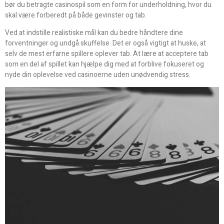
bør du betragte casinospil som en form for underholdning, hvor du
skal være forberedt på både gevinster og tab.
Ved at indstille realistiske mål kan du bedre håndtere dine
forventninger og undgå skuffelse. Det er også vigtigt at huske, at
selv de mest erfarne spillere oplever tab. At lære at acceptere tab
som en del af spillet kan hjælpe dig med at forblive fokuseret og
nyde din oplevelse ved casinoerne uden unødvendig stress.