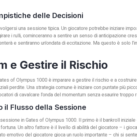
pistiche delle Decisioni
svolgersi una sessione tipica. Un giocatore potrebbe iniziare im
irare i rulli, cominceranno a sentire un senso di anticipazione cr
enterà e sentiranno un’ondata di eccitazione. Ma questo è solo l’i
e Gestire il Rischio
tes of Olympus 1000 è imparare a gestire il rischio e a costruire
tenziali perdite. Una strategia comune è iniziare con puntate più 
iocatori di cavalcare l’onda del momentum senza esaurire troppo r
 il Flusso della Sessione
a sessione in Gates of Olympus 1000. Il primo è il bankroll inizial
a fortuna. Un altro fattore è il livello di abilità del giocatore – i
 stato emotivo del giocatore gioca un ruolo importante – chi si sent