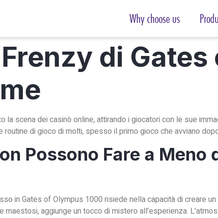
Why choose us
Produ
no Frenzy di Gate
ame
 la scena dei casinò online, attirando i giocatori con le sue imm
routine di gioco di molti, spesso il primo gioco che avviano dopo
 Non Possono Fare a Meno 
sso in Gates of Olympus 1000 risiede nella capacità di creare un
dee maestosi, aggiunge un tocco di mistero all’esperienza. L’atmo