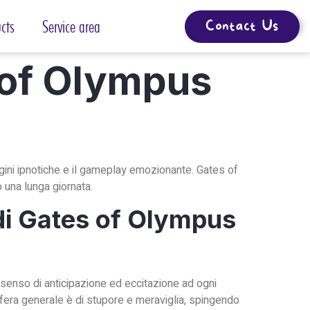
cts
Service area
Contact Us
s of Olympus
agini ipnotiche e il gameplay emozionante. Gates of
 una lunga giornata.
di Gates of Olympus
 senso di anticipazione ed eccitazione ad ogni
sfera generale è di stupore e meraviglia, spingendo