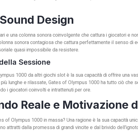
e Sound Design
e una colonna sonora coinvolgente che cattura i giocatori e non li
na colonna sonora contagiosa che cattura perfettamente il senso di e
soriale quasi impossibile da resistere.
della Sessione
ympus 1000 da altri giochi slot è la sua capacità di offrire una v
te più lunghe e rilassate, Gates of Olympus 1000 ha tutto ciò che s
i giocatori coinvolti e intrattenuti per ore.
ndo Reale e Motivazione d
ates of Olympus 1000 in massa? Una ragione è la sua capacità unica
sono attratti dalla promessa di grandi vincite e dal brivido dell’