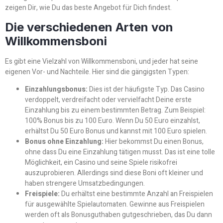
zeigen Dir, wie Du das beste Angebot für Dich findest.
Die verschiedenen Arten von
Willkommensboni
Es gibt eine Vielzahl von Willkommensboni, und jeder hat seine
eigenen Vor- und Nachteile. Hier sind die gängigsten Typen:
Einzahlungsbonus:
Dies ist der häufigste Typ. Das Casino
verdoppelt, verdreifacht oder vervielfacht Deine erste
Einzahlung bis zu einem bestimmten Betrag. Zum Beispiel:
100% Bonus bis zu 100 Euro. Wenn Du 50 Euro einzahlst,
erhältst Du 50 Euro Bonus und kannst mit 100 Euro spielen.
Bonus ohne Einzahlung:
Hier bekommst Du einen Bonus,
ohne dass Du eine Einzahlung tätigen musst. Das ist eine tolle
Möglichkeit, ein Casino und seine Spiele risikofrei
auszuprobieren. Allerdings sind diese Boni oft kleiner und
haben strengere Umsatzbedingungen.
Freispiele:
Du erhältst eine bestimmte Anzahl an Freispielen
für ausgewählte Spielautomaten. Gewinne aus Freispielen
werden oft als Bonusguthaben gutgeschrieben, das Du dann