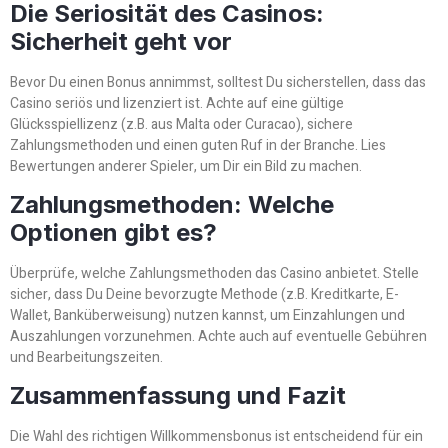
Die Seriosität des Casinos:
Sicherheit geht vor
Bevor Du einen Bonus annimmst, solltest Du sicherstellen, dass das
Casino seriös und lizenziert ist. Achte auf eine gültige
Glücksspiellizenz (z.B. aus Malta oder Curacao), sichere
Zahlungsmethoden und einen guten Ruf in der Branche. Lies
Bewertungen anderer Spieler, um Dir ein Bild zu machen.
Zahlungsmethoden: Welche
Optionen gibt es?
Überprüfe, welche Zahlungsmethoden das Casino anbietet. Stelle
sicher, dass Du Deine bevorzugte Methode (z.B. Kreditkarte, E-
Wallet, Banküberweisung) nutzen kannst, um Einzahlungen und
Auszahlungen vorzunehmen. Achte auch auf eventuelle Gebühren
und Bearbeitungszeiten.
Zusammenfassung und Fazit
Die Wahl des richtigen Willkommensbonus ist entscheidend für ein