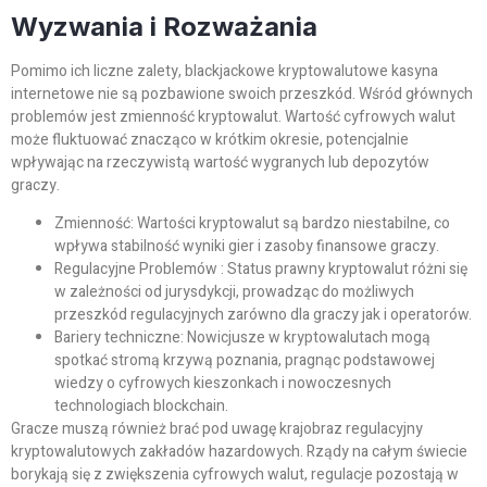
Wyzwania i Rozważania
Pomimo ich liczne zalety, blackjackowe kryptowalutowe kasyna
internetowe nie są pozbawione swoich przeszkód. Wśród głównych
problemów jest zmienność kryptowalut. Wartość cyfrowych walut
może fluktuować znacząco w krótkim okresie, potencjalnie
wpływając na rzeczywistą wartość wygranych lub depozytów
graczy.
Zmienność: Wartości kryptowalut są bardzo niestabilne, co
wpływa stabilność wyniki gier i zasoby finansowe graczy.
Regulacyjne Problemów : Status prawny kryptowalut różni się
w zależności od jurysdykcji, prowadząc do możliwych
przeszkód regulacyjnych zarówno dla graczy jak i operatorów.
Bariery techniczne: Nowicjusze w kryptowalutach mogą
spotkać stromą krzywą poznania, pragnąc podstawowej
wiedzy o cyfrowych kieszonkach i nowoczesnych
technologiach blockchain.
Gracze muszą również brać pod uwagę krajobraz regulacyjny
kryptowalutowych zakładów hazardowych. Rządy na całym świecie
borykają się z zwiększenia cyfrowych walut, regulacje pozostają w