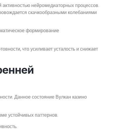
й активностью нейромедиаторных процессов.
провождается скачкообразными колебаниями
ематическое формирование
овности, что усиливает усталость и снижает
ренней
ости. Данное состояние Вулкан казино
рме устойчивых паттернов.
ивность.