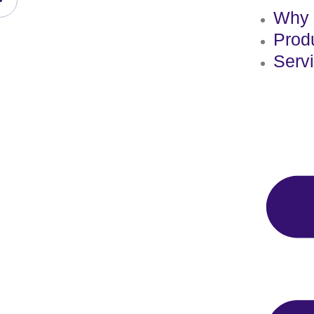
Why 
Prod
Serv