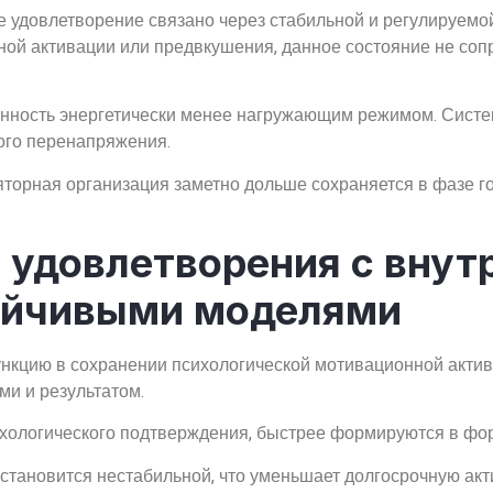
е удовлетворение связано через стабильной и регулируемо
ной активации или предвкушения, данное состояние не со
енность энергетически менее нагружающим режимом. Сист
ого перенапряжения.
торная организация заметно дольше сохраняется в фазе гот
 удовлетворения с внут
ойчивыми моделями
кцию в сохранении психологической мотивационной активн
и и результатом.
ихологического подтверждения, быстрее формируются в фо
тановится нестабильной, что уменьшает долгосрочную акт