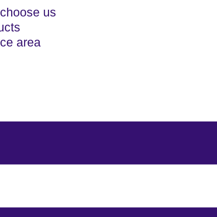
choose us
ucts
ice area