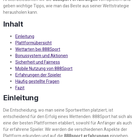
geben wichtige Tipps, wie man das Beste aus seiner Wettstrategie
herausholen kann.
Inhalt
Einleitung
Plattformübersicht
Wettarten bei 888Sport
Bonussystem und Aktionen
Sicherheit und Fairness
Mobile Nutzung von 888Sport
Erfahrungen der Spieler
Häufig gestellte Fragen
Fazit
Einleitung
Die Entscheidung, wo man seine Sportwetten platziert, ist
entscheidend für den Erfolg eines Wettenden. 888Sport hat sich als
eine der besten Plattformen etabliert, sowohl für Anfänger als auch
für erfahrene Spieler. Wir werden die verschiedenen Aspekte der
Plattform erkunden und auf die
888sport erfahrungen
eingehen,