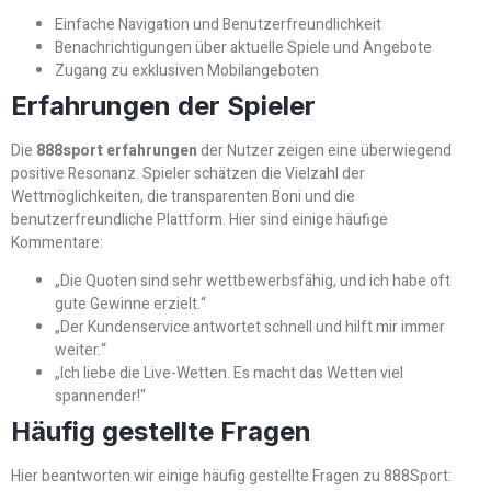
Einfache Navigation und Benutzerfreundlichkeit
Benachrichtigungen über aktuelle Spiele und Angebote
Zugang zu exklusiven Mobilangeboten
Erfahrungen der Spieler
Die
888sport erfahrungen
der Nutzer zeigen eine überwiegend
positive Resonanz. Spieler schätzen die Vielzahl der
Wettmöglichkeiten, die transparenten Boni und die
benutzerfreundliche Plattform. Hier sind einige häufige
Kommentare:
„Die Quoten sind sehr wettbewerbsfähig, und ich habe oft
gute Gewinne erzielt.“
„Der Kundenservice antwortet schnell und hilft mir immer
weiter.“
„Ich liebe die Live-Wetten. Es macht das Wetten viel
spannender!“
Häufig gestellte Fragen
Hier beantworten wir einige häufig gestellte Fragen zu 888Sport: