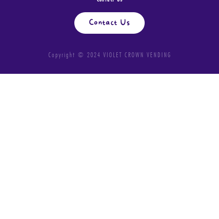
Contact Us
Copyright © 2024 VIOLET CROWN VENDING