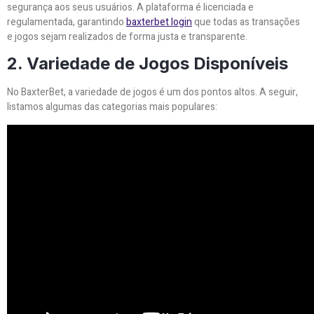
segurança aos seus usuários. A plataforma é licenciada e
regulamentada, garantindo
baxterbet login
que todas as transações
e jogos sejam realizados de forma justa e transparente.
2. Variedade de Jogos Disponíveis
No BaxterBet, a variedade de jogos é um dos pontos altos. A seguir,
listamos algumas das categorias mais populares: