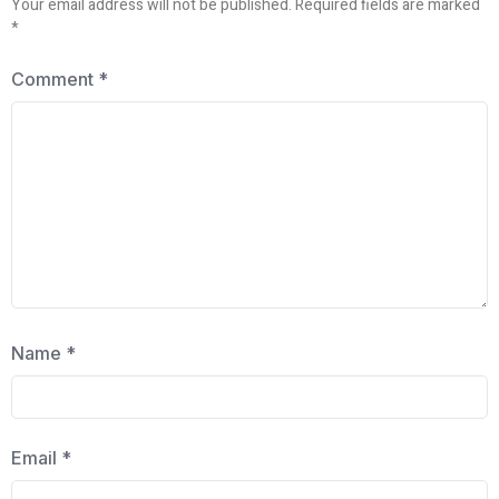
Your email address will not be published.
Required fields are marked
*
Comment
*
Name
*
Email
*