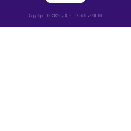
Copyright © 2024 VIOLET CROWN VENDING