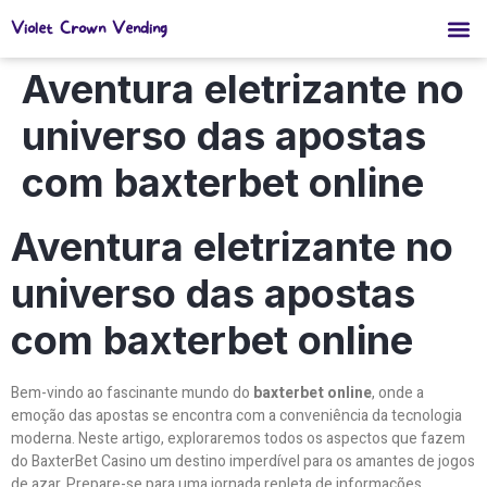
Violet Crown Vending
Aventura eletrizante no
universo das apostas
com baxterbet online
Aventura eletrizante no
universo das apostas
com baxterbet online
Bem-vindo ao fascinante mundo do
baxterbet online
, onde a
emoção das apostas se encontra com a conveniência da tecnologia
moderna. Neste artigo, exploraremos todos os aspectos que fazem
do BaxterBet Casino um destino imperdível para os amantes de jogos
de azar. Prepare-se para uma jornada repleta de informações