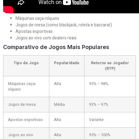
Máquinas caça-níqueis
Jogos de mesa (como blackjack, roleta e baccarat)
Apostas esportivas
Jogos ao vivo com dealers reais
Comparativo de Jogos Mais Populares
Tipo de Jogo
Popularidade
Retorno ao Jogador
(RTP)
Máquinas caça-
Alta
95% – 98%
níqueis
Jogos de mesa
Média
93% – 97%
Apostas esportivas
Alta
Variante
Jogos ao vivo
Alta
95% – 100%