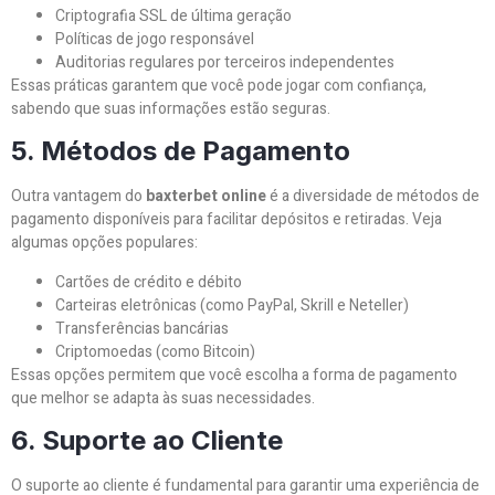
Criptografia SSL de última geração
Políticas de jogo responsável
Auditorias regulares por terceiros independentes
Essas práticas garantem que você pode jogar com confiança,
sabendo que suas informações estão seguras.
5. Métodos de Pagamento
Outra vantagem do
baxterbet online
é a diversidade de métodos de
pagamento disponíveis para facilitar depósitos e retiradas. Veja
algumas opções populares:
Cartões de crédito e débito
Carteiras eletrônicas (como PayPal, Skrill e Neteller)
Transferências bancárias
Criptomoedas (como Bitcoin)
Essas opções permitem que você escolha a forma de pagamento
que melhor se adapta às suas necessidades.
6. Suporte ao Cliente
O suporte ao cliente é fundamental para garantir uma experiência de