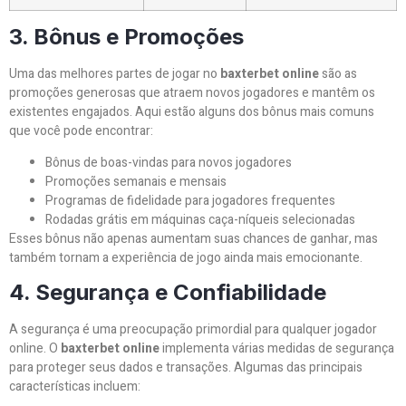
3. Bônus e Promoções
Uma das melhores partes de jogar no
baxterbet online
são as
promoções generosas que atraem novos jogadores e mantêm os
existentes engajados. Aqui estão alguns dos bônus mais comuns
que você pode encontrar:
Bônus de boas-vindas para novos jogadores
Promoções semanais e mensais
Programas de fidelidade para jogadores frequentes
Rodadas grátis em máquinas caça-níqueis selecionadas
Esses bônus não apenas aumentam suas chances de ganhar, mas
também tornam a experiência de jogo ainda mais emocionante.
4. Segurança e Confiabilidade
A segurança é uma preocupação primordial para qualquer jogador
online. O
baxterbet online
implementa várias medidas de segurança
para proteger seus dados e transações. Algumas das principais
características incluem: