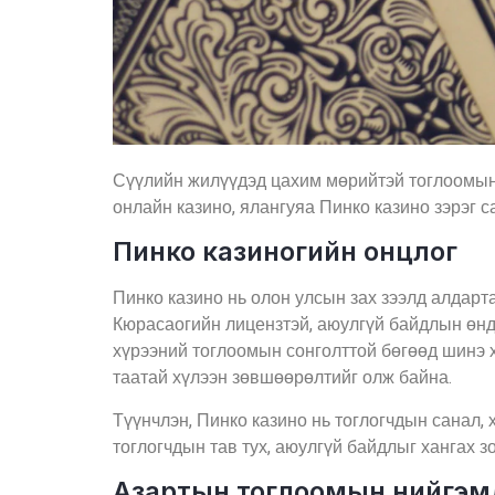
Сүүлийн жилүүдэд цахим мөрийтэй тоглоомын 
онлайн казино, ялангуяа Пинко казино зэрэг с
Пинко казиногийн онцлог
Пинко казино нь олон улсын зах зээлд алдарт
Кюрасаогийн лицензтэй, аюулгүй байдлын өндө
хүрээний тоглоомын сонголттой бөгөөд шинэ х
таатай хүлээн зөвшөөрөлтийг олж байна.
Түүнчлэн, Пинко казино нь тоглогчдын санал,
тоглогчдын тав тух, аюулгүй байдлыг хангах з
Азартын тоглоомын нийгэмд 