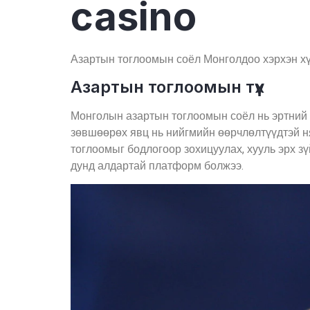
casino
Азартын тоглоомын соёл Монголдоо хэрхэн хүл
Азартын тоглоомын түүх
Монголын азартын тоглоомын соёл нь эртний 
зөвшөөрөх явц нь нийгмийн өөрчлөлтүүдтэй н
тоглоомыг бодлогоор зохицуулах, хууль эрх з
дунд алдартай платформ болжээ.