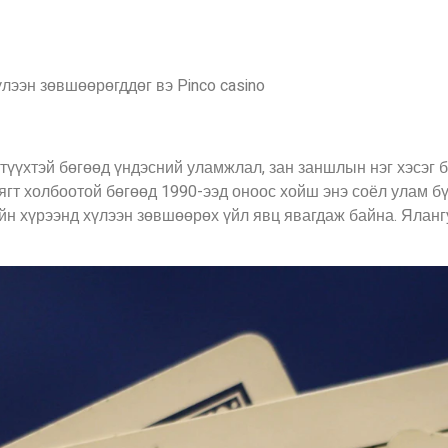
ээн зөвшөөрөгддөг вэ Pinco casino
түүхтэй бөгөөд үндэсний уламжлал, зан заншлын нэг хэсэг 
ягт холбоотой бөгөөд 1990-ээд оноос хойш энэ соёл улам б
үйн хүрээнд хүлээн зөвшөөрөх үйл явц явагдаж байна. Яланг