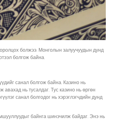
 оролцох болжээ. Монголын залуучуудын дунд
ртээл болгож байна.
үдийг санал болгож байна. Казино нь
 авахад нь тусалдаг. Тус казино нь өргөн
үүлэг санал болгодог нь хэрэглэгчдийн дунд
рамшууллуудыг байнга шинэчилж байдаг. Энэ нь