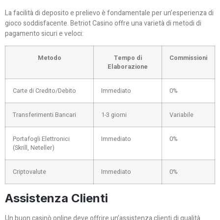
La facilità di deposito e prelievo è fondamentale per un’esperienza di
gioco soddisfacente. Betriot Casino offre una varietà di metodi di
pagamento sicuri e veloci:
Metodo
Tempo di
Commissioni
Elaborazione
Carte di Credito/Debito
Immediato
0%
Transferimenti Bancari
1-3 giorni
Variabile
Portafogli Elettronici
Immediato
0%
(Skrill, Neteller)
Criptovalute
Immediato
0%
Assistenza Clienti
Un buon casinò online deve offrire un’assistenza clienti di qualità.