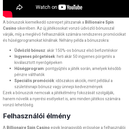
A bónuszok kiemelkedő szerepet játszanak a
Billionaire Spin
Casino
sikerében. Az új játékosokat vonzó üdvözlő bónusszal
várják, míg a meglévő felhasználók számára rendszeres promóciókat
és hűségprogramokat kínálnak. Néhány példa a bónuszokra:
Üdvözlő bónusz
: akár 150%-os bónusz első befizetéskor
Ingyenes pörgetések
: heti akár 50 ingyenes pörgetés a
kiválasztott nyerőgépeken
Hűségprogram
: pontgyűjtés a játék során, amelyek később
pénzre válthatók
Speciális promóciók
: időszakos akciók, mint például a
születésnapi bónusz vagy ünnepi kedvezmények
Ezek a bónuszok nemcsak a játékélmény fokozását szolgálják,
hanem növelik a nyerési esélyeket is, ami minden játékos számára
vonzó lehetőség.
Felhasználói élmény
A
Billionaire Spin Casino
egyik legnagyobb erőssége a felhasználói