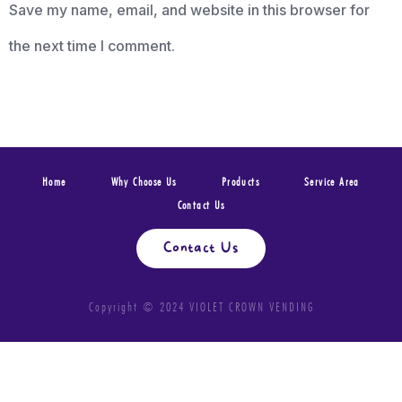
Save my name, email, and website in this browser for
the next time I comment.
Home
Why Choose Us
Products
Service Area
Contact Us
Contact Us
Copyright © 2024 VIOLET CROWN VENDING