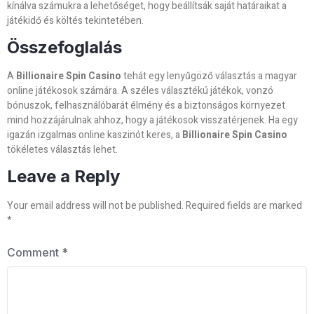
kínálva számukra a lehetőséget, hogy beállítsák saját határaikat a
játékidő és költés tekintetében.
Összefoglalás
A
Billionaire Spin Casino
tehát egy lenyűgöző választás a magyar
online játékosok számára. A széles választékú játékok, vonzó
bónuszok, felhasználóbarát élmény és a biztonságos környezet
mind hozzájárulnak ahhoz, hogy a játékosok visszatérjenek. Ha egy
igazán izgalmas online kaszinót keres, a
Billionaire Spin Casino
tökéletes választás lehet.
Leave a Reply
Your email address will not be published.
Required fields are marked
*
Comment
*