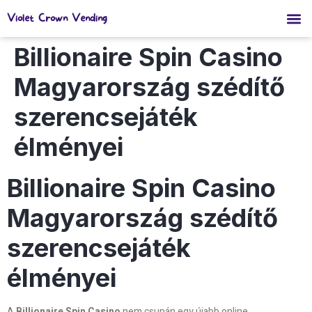
Violet Crown Vending
Billionaire Spin Casino
Magyarország szédítő
szerencsejáték
élményei
Billionaire Spin Casino
Magyarország szédítő
szerencsejáték
élményei
A
Billionaire Spin Casino
nem csupán egy újabb online