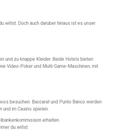
u willst. Doch auch darüber hinaus ist es unser
en und zu knappe Kleider. Beide Hotels bieten
owie Video-Poker und Multi-Game-Maschinen, mit
 Davos besuchen. Baccarat und Punto Banco werden
n und im Casino spielen.
elbankenkommission erhalten.
mer du willst.