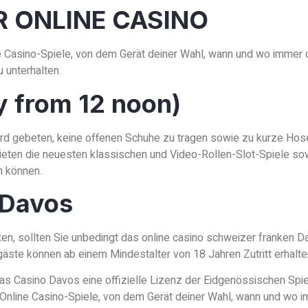
R ONLINE CASINO
ne Casino-Spiele, von dem Gerät deiner Wahl, wann und wo immer d
 unterhalten.
y from 12 noon)
wird gebeten, keine offenen Schuhe zu tragen sowie zu kurze Hos
ieten die neuesten klassischen und Video-Rollen-Slot-Spiele s
n können.
 Davos
ten, sollten Sie unbedingt das online casino schweizer franken
gäste können ab einem Mindestalter von 18 Jahren Zutritt erhalte
as Casino Davos eine offizielle Lizenz der Eidgenössischen Spi
n Online Casino-Spiele, von dem Gerät deiner Wahl, wann und wo im