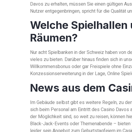
Davos zu erhalten, müssen Sie einen gültigen Au
Nutzer entgegenbringen, spricht für die Qualität un
Welche Spielhallen 
Räumen?
Nur acht Spielbanken in der Schweiz haben von de
vieles zu bieten. Darüber hinaus finden sich in un
Willkommensbonus oder gar Freispiele ohne Einza
Konzessionserweiterung in der Lage, Online Spiele
News aus dem Casi
Im Gebäude selbst gibt es weitere Regeln, zu d
sich beim Personal am Eintritt des Casino Davos 
der Möglichkeit sind, so weit zu reisen, können 
Black-Jack-Events oder Themenabende – bieten v
leider sein Angebot zum Geburtstagfeiern im Casi