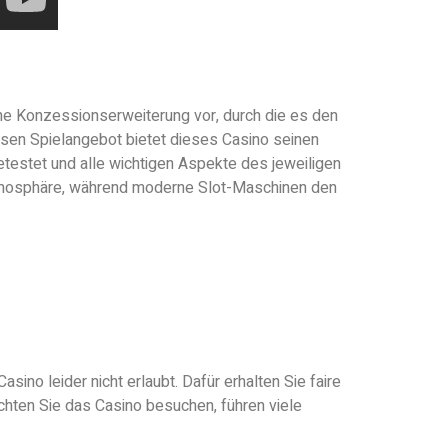
ine Konzessionserweiterung vor, durch die es den
ossen Spielangebot bietet dieses Casino seinen
testet und alle wichtigen Aspekte des jeweiligen
-Atmosphäre, während moderne Slot-Maschinen den
no leider nicht erlaubt. Dafür erhalten Sie faire
chten Sie das Casino besuchen, führen viele