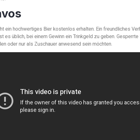
avos
 ein hochwertiges Bier kostenlos erhalten. Ein freundliches Verh
t es üblich, bei einem Gewinn ein Trinkgeld zu geben. Gesperrte S
elen oder nur als Zuschauer anwesend sein möchten.