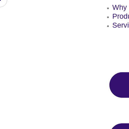
Why 
Prod
Serv