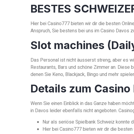
BESTES SCHWEIZE
Hier bei Casino777 bieten wir dir die besten Onli
Anspruch, Sie bestens bei uns im Casino Davos zu
Slot machines (Dail
Das Personal ist nicht äusserst streng, aber es 
Restaurants, Bars und schöne Zimmer an. Diese b
denen Sie Keno, Blackjack, Bingo und mehr spiele
Details zum Casino
Wenn Sie einen Einblick in das Ganze haben möch
in Davos leider ebenfalls nicht angeboten. Casino
Nur als seriöse Spielbank Schweiz konnte d
Hier bei Casino777 bieten wir dir die beste