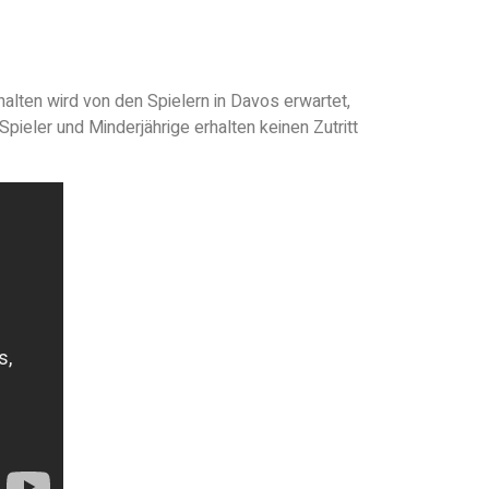
alten wird von den Spielern in Davos erwartet,
pieler und Minderjährige erhalten keinen Zutritt