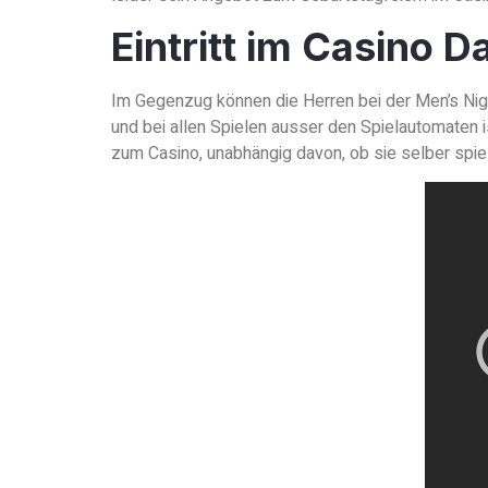
Eintritt im Casino D
Im Gegenzug können die Herren bei der Men’s Night
und bei allen Spielen ausser den Spielautomaten is
zum Casino, unabhängig davon, ob sie selber spi