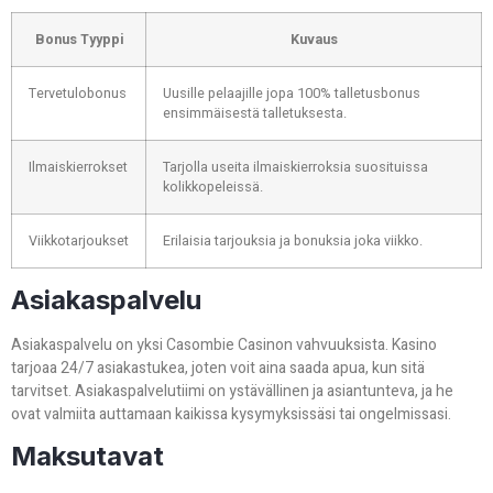
Bonus Tyyppi
Kuvaus
Tervetulobonus
Uusille pelaajille jopa 100% talletusbonus
ensimmäisestä talletuksesta.
Ilmaiskierrokset
Tarjolla useita ilmaiskierroksia suosituissa
kolikkopeleissä.
Viikkotarjoukset
Erilaisia tarjouksia ja bonuksia joka viikko.
Asiakaspalvelu
Asiakaspalvelu on yksi Casombie Casinon vahvuuksista. Kasino
tarjoaa 24/7 asiakastukea, joten voit aina saada apua, kun sitä
tarvitset. Asiakaspalvelutiimi on ystävällinen ja asiantunteva, ja he
ovat valmiita auttamaan kaikissa kysymyksissäsi tai ongelmissasi.
Maksutavat