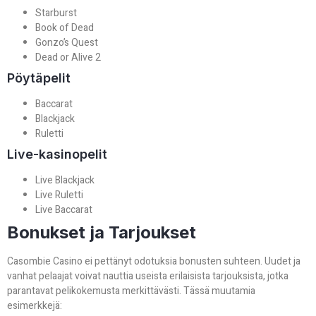
Starburst
Book of Dead
Gonzo’s Quest
Dead or Alive 2
Pöytäpelit
Baccarat
Blackjack
Ruletti
Live-kasinopelit
Live Blackjack
Live Ruletti
Live Baccarat
Bonukset ja Tarjoukset
Casombie Casino ei pettänyt odotuksia bonusten suhteen. Uudet ja
vanhat pelaajat voivat nauttia useista erilaisista tarjouksista, jotka
parantavat pelikokemusta merkittävästi. Tässä muutamia
esimerkkejä: