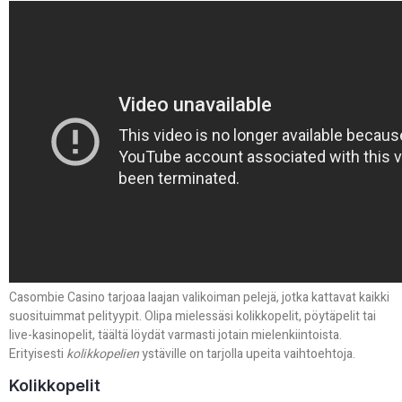
Casombie Casino tarjoaa laajan valikoiman pelejä, jotka kattavat kaikki
suosituimmat pelityypit. Olipa mielessäsi kolikkopelit, pöytäpelit tai
live-kasinopelit, täältä löydät varmasti jotain mielenkiintoista.
Erityisesti
kolikkopelien
ystäville on tarjolla upeita vaihtoehtoja.
Kolikkopelit