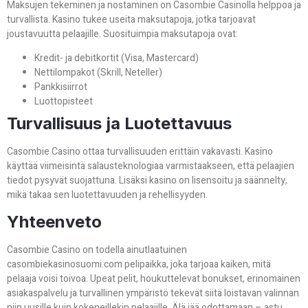
Maksujen tekeminen ja nostaminen on Casombie Casinolla helppoa ja
turvallista. Kasino tukee useita maksutapoja, jotka tarjoavat
joustavuutta pelaajille. Suosituimpia maksutapoja ovat:
Kredit- ja debitkortit (Visa, Mastercard)
Nettilompakot (Skrill, Neteller)
Pankkisiirrot
Luottopisteet
Turvallisuus ja Luotettavuus
Casombie Casino ottaa turvallisuuden erittäin vakavasti. Kasino
käyttää viimeisintä salausteknologiaa varmistaakseen, että pelaajien
tiedot pysyvät suojattuna. Lisäksi kasino on lisensoitu ja säännelty,
mikä takaa sen luotettavuuden ja rehellisyyden.
Yhteenveto
Casombie Casino on todella ainutlaatuinen
casombiekasinosuomi.com pelipaikka, joka tarjoaa kaiken, mitä
pelaaja voisi toivoa. Upeat pelit, houkuttelevat bonukset, erinomainen
asiakaspalvelu ja turvallinen ympäristö tekevät siitä loistavan valinnan
niin uusille kuin kokeneillekin pelaajille. Älä jää odottamaan – astu