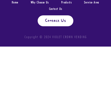
Home
Why Choose Us
Products
Service Area
Contact Us
Contact Us
Copyright © 2024 VIOLET CROWN VENDING