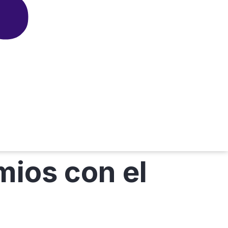
mios con el