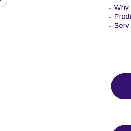
Why 
Prod
Serv