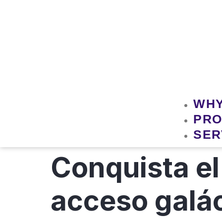
WHY
PRO
SER
Conquista el
acceso galá