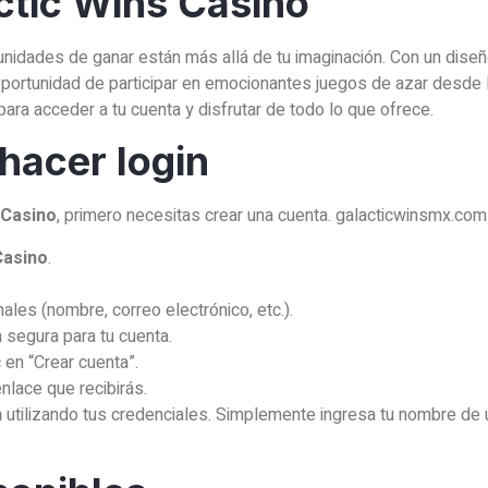
ctic Wins Casino
rtunidades de ganar están más allá de tu imaginación. Con un dis
 la oportunidad de participar en emocionantes juegos de azar desd
ara acceder a tu cuenta y disfrutar de todo lo que ofrece.
hacer login
 Casino
, primero necesitas crear una cuenta. galacticwinsmx.co
Casino
.
les (nombre, correo electrónico, etc.).
 segura para tu cuenta.
 en “Crear cuenta”.
nlace que recibirás.
n
utilizando tus credenciales. Simplemente ingresa tu nombre de us