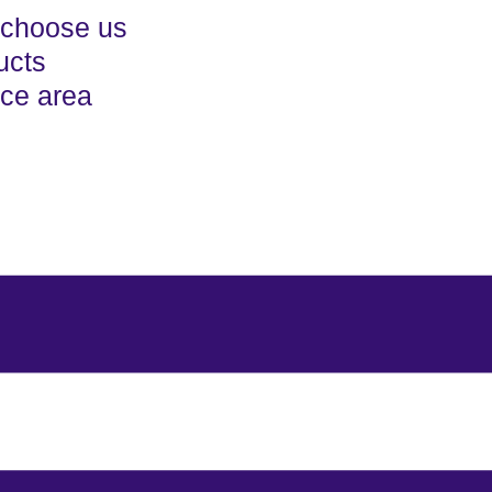
choose us
ucts
ice area