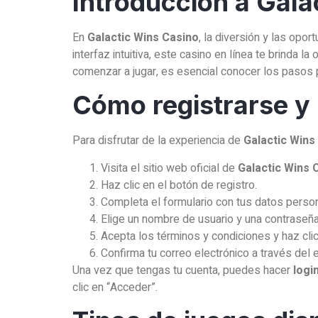
Introducción a Gala
En
Galactic Wins Casino
, la diversión y las opo
interfaz intuitiva, este casino en línea te brinda
comenzar a jugar, es esencial conocer los pasos p
Cómo registrarse y 
Para disfrutar de la experiencia de
Galactic Wins
Visita el sitio web oficial de
Galactic Wins 
Haz clic en el botón de registro.
Completa el formulario con tus datos persona
Elige un nombre de usuario y una contraseña
Acepta los términos y condiciones y haz clic
Confirma tu correo electrónico a través del e
Una vez que tengas tu cuenta, puedes hacer
logi
clic en “Acceder”.