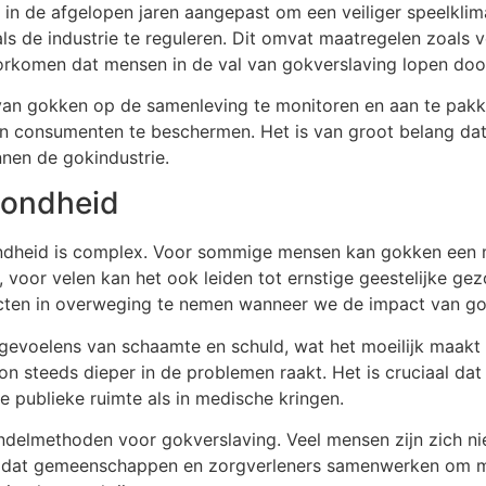
n de afgelopen jaren aangepast om een veiliger speelklim
 de industrie te reguleren. Dit omvat maatregelen zoals v
orkomen dat mensen in de val van gokverslaving lopen door 
n van gokken op de samenleving te monitoren en aan te pak
n consumenten te beschermen. Het is van groot belang dat 
nen de gokindustrie.
zondheid
ondheid is complex. Voor sommige mensen kan gokken een ma
r, voor velen kan het ook leiden tot ernstige geestelijke 
pecten in overweging te nemen wanneer we de impact van g
evoelens van schaamte en schuld, wat het moeilijk maakt
oon steeds dieper in de problemen raakt. Het is cruciaal da
 publieke ruimte als in medische kringen.
andelmethoden voor gokverslaving. Veel mensen zijn zich n
jk dat gemeenschappen en zorgverleners samenwerken om m