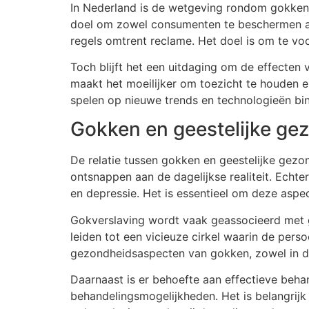
In Nederland is de wetgeving rondom gokken i
doel om zowel consumenten te beschermen als
regels omtrent reclame. Het doel is om te vo
Toch blijft het een uitdaging om de effecte
maakt het moeilijker om toezicht te houden e
spelen op nieuwe trends en technologieën bin
Gokken en geestelijke ge
De relatie tussen gokken en geestelijke gez
ontsnappen aan de dagelijkse realiteit. Echte
en depressie. Het is essentieel om deze as
Gokverslaving wordt vaak geassocieerd met g
leiden tot een vicieuze cirkel waarin de pers
gezondheidsaspecten van gokken, zowel in de
Daarnaast is er behoefte aan effectieve beh
behandelingsmogelijkheden. Het is belangri