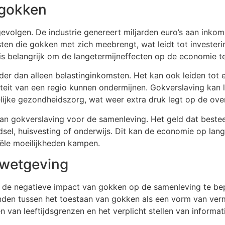
 gokken
volgen. De industrie genereert miljarden euro’s aan inkom
n die gokken met zich meebrengt, wat leidt tot investering
t is belangrijk om de langetermijneffecten op de economie 
r dan alleen belastinginkomsten. Het kan ook leiden tot e
teit van een regio kunnen ondermijnen. Gokverslaving kan l
telijke gezondheidszorg, wat weer extra druk legt op de o
van gokverslaving voor de samenleving. Het geld dat beste
el, huisvesting of onderwijs. Dit kan de economie op lang
ële moeilijkheden kampen.
 wetgeving
om de negatieve impact van gokken op de samenleving te b
inden tussen het toestaan van gokken als een vorm van ve
n van leeftijdsgrenzen en het verplicht stellen van inform