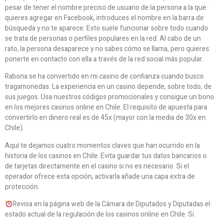
pesar de tener el nombre preciso de usuario de la persona a la que
quieres agregar en Facebook, introduces el nombre en la barra de
búsqueda y no te aparece. Esto suele funcionar sobre todo cuando
se trata de personas o perfiles populares en la red. Al cabo de un
rato, la persona desaparece y no sabes cómo se llama, pero quieres
ponerte en contacto con ella a través de la red social más popular.
Rabona se ha convertido en mi casino de confianza cuando busco
tragamonedas. La experiencia en un casino depende, sobre todo, de
sus juegos. Usa nuestros códigos promocionales y consigue un bono
en los mejores casinos online en Chile. El requisito de apuesta para
convertirlo en dinero real es de 45x (mayor con la media de 30x en
Chile).
Aquí te dejamos cuatro momentos claves que han ocurrido en la
historia de los casinos en Chile. Evita guardar tus datos bancarios o
de tarjetas directamente en el casino si no es necesario. Si el
operador ofrece esta opción, activarla añade una capa extra de
protección.
Revisa en la página web de la Cámara de Diputados y Diputadas el
estado actual de la regulación de los casinos online en Chile. Si