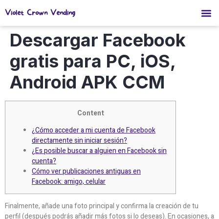
Violet Crown Vending
Descargar Facebook
gratis para PC, iOS,
Android APK CCM
Content
¿Cómo acceder a mi cuenta de Facebook
directamente sin iniciar sesión?
¿Es posible buscar a alguien en Facebook sin
cuenta?
Cómo ver publicaciones antiguas en
Facebook: amigo, celular
Finalmente, añade una foto principal y confirma la creación de tu
perfil (después podrás añadir más fotos si lo deseas). En ocasiones, a