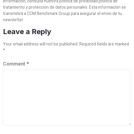
información, consulta nuestra política de privacidad.politica de
tratamiento y proteccion de datos personales. Esta información se
transmitirá a CCM Benchmark Group para asegurar el envío de tu
newsletter.
Leave a Reply
Your email address will not be published.
Required fields are marked
*
Comment
*