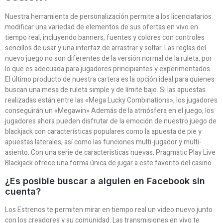
Nuestra herramienta de personalización permite a los licenciatarios
modificar una variedad de elementos de sus ofertas en vivo en
tiempo real, incluyendo banners, fuentes y colores con controles
sencillos de usar y una interfaz de arrastrar y soltar. Las reglas del
nuevo juego no son diferentes de la versión normal de la ruleta, por
lo que es adecuada para jugadores principiantes y experimentados.
El último producto de nuestra cartera es la opción ideal para quienes
buscan una mesa de ruleta simple y de límite bajo. Si las apuestas
realizadas están entre las «Mega Lucky Combinations», los jugadores
conseguirán un «Megawin» Además de la atmósfera en el juego, los
jugadores ahora pueden disfrutar de la emoción de nuestro juego de
blackjack con características populares como la apuesta de pie y
apuestas laterales; así como las funciones multi-jugador y multi-
asiento. Con una serie de características nuevas, Pragmatic Play Live
Blackjack ofrece una forma única de jugar a este favorito del casino.
¿Es posible buscar a alguien en Facebook sin
cuenta?
Los Estrenos te permiten mirar en tiempo real un video nuevo junto
con los creadores y su comunidad. Las transmisiones en vivo te