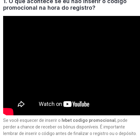
1. O que acontece se eu não inserir o código
promocional na hora do registro?
Se você esquecer de inserir o
lvbet codigo promocional
, pode
perder a chance de receber os bônus disponíveis. É importante
lembrar de inserir o código antes de finalizar o registro ou o depósito.