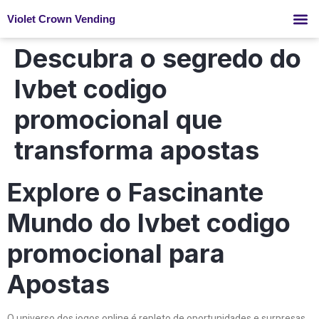
Violet Crown Vending
Descubra o segredo do
lvbet codigo
promocional que
transforma apostas
Explore o Fascinante
Mundo do lvbet codigo
promocional para
Apostas
O universo dos jogos online é repleto de oportunidades e surpresas.