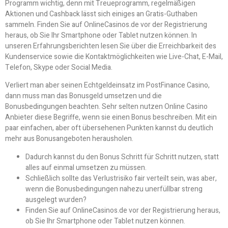
Programm wichtig, denn mit Treueprogramm, regelmäßigen
Aktionen und Cashback lässt sich einiges an Gratis-Guthaben
sammeln. Finden Sie auf OnlineCasinos.de vor der Registrierung
heraus, ob Sie Ihr Smartphone oder Tablet nutzen können. In
unseren Erfahrungsberichten lesen Sie über die Erreichbarkeit des
Kundenservice sowie die Kontaktmöglichkeiten wie Live-Chat, E-Mail,
Telefon, Skype oder Social Media.
Verliert man aber seinen Echtgeldeinsatz im PostFinance Casino,
dann muss man das Bonusgeld umsetzen und die
Bonusbedingungen beachten. Sehr selten nutzen Online Casino
Anbieter diese Begriffe, wenn sie einen Bonus beschreiben. Mit ein
paar einfachen, aber oft übersehenen Punkten kannst du deutlich
mehr aus Bonusangeboten herausholen.
Dadurch kannst du den Bonus Schritt für Schritt nutzen, statt
alles auf einmal umsetzen zu müssen.
Schließlich sollte das Verlustrisiko fair verteilt sein, was aber,
wenn die Bonusbedingungen nahezu unerfüllbar streng
ausgelegt wurden?
Finden Sie auf OnlineCasinos.de vor der Registrierung heraus,
ob Sie Ihr Smartphone oder Tablet nutzen können.