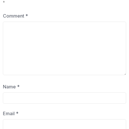
*
Comment
*
Name
*
Email
*