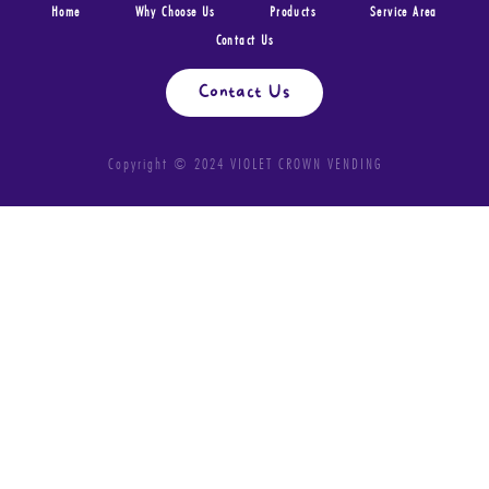
Home
Why Choose Us
Products
Service Area
Contact Us
Contact Us
Copyright © 2024 VIOLET CROWN VENDING