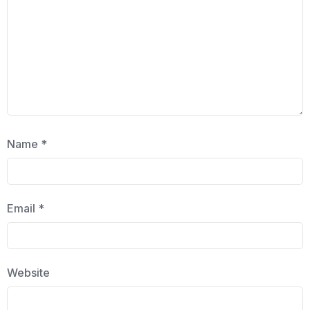
Name
*
Email
*
Website