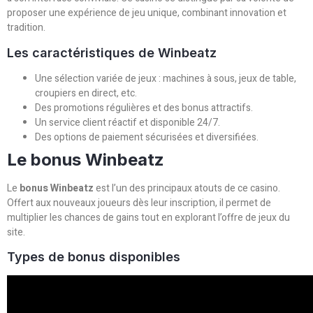
proposer une expérience de jeu unique, combinant innovation et
tradition.
Les caractéristiques de Winbeatz
Une sélection variée de jeux : machines à sous, jeux de table,
croupiers en direct, etc.
Des promotions régulières et des bonus attractifs.
Un service client réactif et disponible 24/7.
Des options de paiement sécurisées et diversifiées.
Le bonus Winbeatz
Le
bonus Winbeatz
est l’un des principaux atouts de ce casino.
Offert aux nouveaux joueurs dès leur inscription, il permet de
multiplier les chances de gains tout en explorant l’offre de jeux du
site.
Types de bonus disponibles