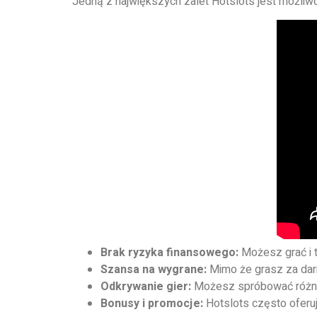
Jedną z największych zalet Hotslots jest możliwo
Brak ryzyka finansowego:
Możesz grać i t
Szansa na wygrane:
Mimo że grasz za dar
Odkrywanie gier:
Możesz spróbować różnyc
Bonusy i promocje:
Hotslots często oferu