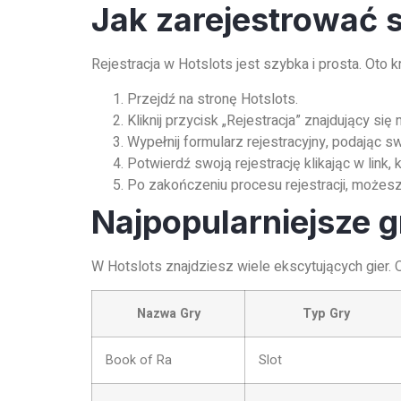
Jak zarejestrować s
Rejestracja w Hotslots jest szybka i prosta. Oto k
Przejdź na stronę Hotslots.
Kliknij przycisk „Rejestracja” znajdujący się 
Wypełnij formularz rejestracyjny, podając 
Potwierdź swoją rejestrację klikając w link,
Po zakończeniu procesu rejestracji, możesz
Najpopularniejsze g
W Hotslots znajdziesz wiele ekscytujących gier. O
Nazwa Gry
Typ Gry
Book of Ra
Slot