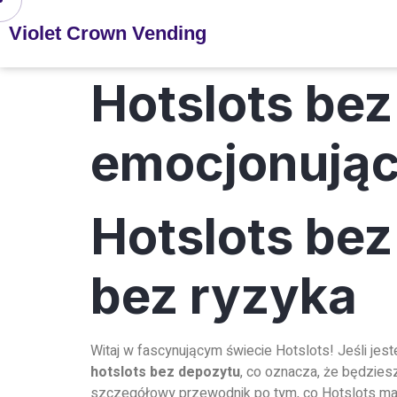
Violet Crown Vending
Hotslots be
emocjonują
Hotslots bez
bez ryzyka
Witaj w fascynującym świecie Hotslots! Jeśli jes
hotslots bez depozytu
, co oznacza, że będzies
szczegółowy przewodnik po tym, co Hotslots ma