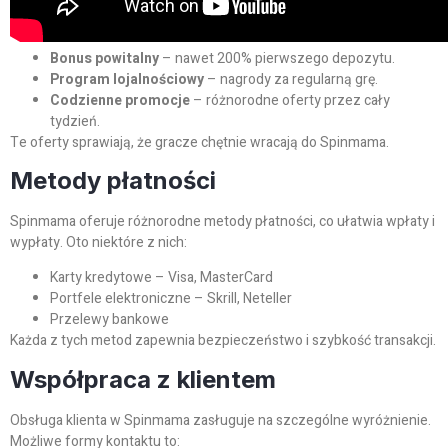
Bonus powitalny
– nawet 200% pierwszego depozytu.
Program lojalnościowy
– nagrody za regularną grę.
Codzienne promocje
– różnorodne oferty przez cały
tydzień.
Te oferty sprawiają, że gracze chętnie wracają do Spinmama.
Metody płatności
Spinmama oferuje różnorodne metody płatności, co ułatwia wpłaty i
wypłaty. Oto niektóre z nich:
Karty kredytowe – Visa, MasterCard
Portfele elektroniczne – Skrill, Neteller
Przelewy bankowe
Każda z tych metod zapewnia bezpieczeństwo i szybkość transakcji.
Współpraca z klientem
Obsługa klienta w Spinmama zasługuje na szczególne wyróżnienie.
Możliwe formy kontaktu to: