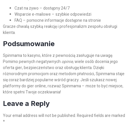
Czat na żywo – dostępny 24/7
Wsparcie e-mailowe – szybkie odpowiedzi
FAQ – pomocne informacje dostępne na stronie
Gracze chwalą szybką reakcję i profesjonalizm zespołu obsługi
klienta.
Podsumowanie
Spinmama to kasyno, które z pewnością zasługuje na uwagę.
Pomimo pewnych negatywnych
opinie
, wiele osób docenia jego
oferta gier, bezpieczeństwo oraz obsługę klienta. Dzięki
różnorodnym promocjom oraz metodom płatności, Spinmama staje
się coraz bardziej popularne wśród graczy. Jeśli szukasz nowej
platformy do gier online, rozważ Spinmama – może to być miejsce,
które spełni Twoje oczekiwania!
Leave a Reply
Your email address will not be published.
Required fields are marked
*