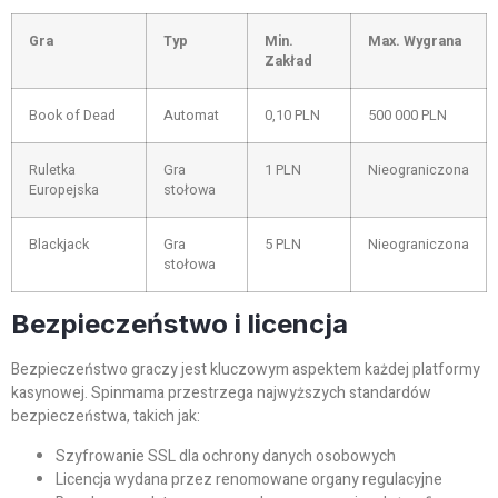
Gra
Typ
Min.
Max. Wygrana
Zakład
Book of Dead
Automat
0,10 PLN
500 000 PLN
Ruletka
Gra
1 PLN
Nieograniczona
Europejska
stołowa
Blackjack
Gra
5 PLN
Nieograniczona
stołowa
Bezpieczeństwo i licencja
Bezpieczeństwo graczy jest kluczowym aspektem każdej platformy
kasynowej. Spinmama przestrzega najwyższych standardów
bezpieczeństwa, takich jak:
Szyfrowanie SSL dla ochrony danych osobowych
Licencja wydana przez renomowane organy regulacyjne