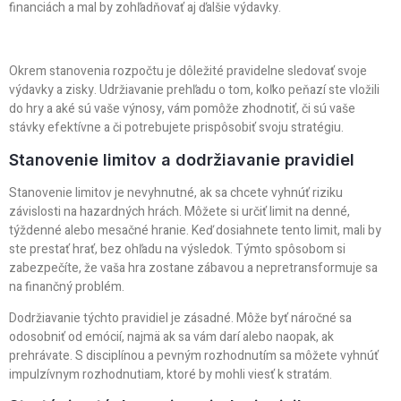
financiách a mal by zohľadňovať aj ďalšie výdavky.
Okrem stanovenia rozpočtu je dôležité pravidelne sledovať svoje
výdavky a zisky. Udržiavanie prehľadu o tom, koľko peňazí ste vložili
do hry a aké sú vaše výnosy, vám pomôže zhodnotiť, či sú vaše
stávky efektívne a či potrebujete prispôsobiť svoju stratégiu.
Stanovenie limitov a dodržiavanie pravidiel
Stanovenie limitov je nevyhnutné, ak sa chcete vyhnúť riziku
závislosti na hazardných hrách. Môžete si určiť limit na denné,
týždenné alebo mesačné hranie. Keď dosiahnete tento limit, mali by
ste prestať hrať, bez ohľadu na výsledok. Týmto spôsobom si
zabezpečíte, že vaša hra zostane zábavou a nepretransformuje sa
na finančný problém.
Dodržiavanie týchto pravidiel je zásadné. Môže byť náročné sa
odosobniť od emócií, najmä ak sa vám darí alebo naopak, ak
prehrávate. S disciplínou a pevným rozhodnutím sa môžete vyhnúť
impulzívnym rozhodnutiam, ktoré by mohli viesť k stratám.