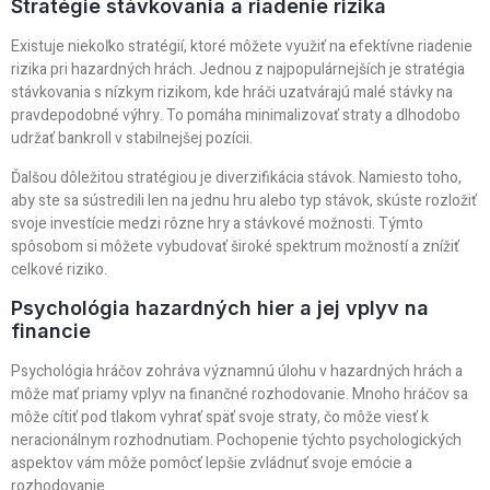
Stratégie stávkovania a riadenie rizika
Existuje niekoľko stratégií, ktoré môžete využiť na efektívne riadenie
rizika pri hazardných hrách. Jednou z najpopulárnejších je stratégia
stávkovania s nízkym rizikom, kde hráči uzatvárajú malé stávky na
pravdepodobné výhry. To pomáha minimalizovať straty a dlhodobo
udržať bankroll v stabilnejšej pozícii.
Ďalšou dôležitou stratégiou je diverzifikácia stávok. Namiesto toho,
aby ste sa sústredili len na jednu hru alebo typ stávok, skúste rozložiť
svoje investície medzi rôzne hry a stávkové možnosti. Týmto
spôsobom si môžete vybudovať široké spektrum možností a znížiť
celkové riziko.
Psychológia hazardných hier a jej vplyv na
financie
Psychológia hráčov zohráva významnú úlohu v hazardných hrách a
môže mať priamy vplyv na finančné rozhodovanie. Mnoho hráčov sa
môže cítiť pod tlakom vyhrať späť svoje straty, čo môže viesť k
neracionálnym rozhodnutiam. Pochopenie týchto psychologických
aspektov vám môže pomôcť lepšie zvládnuť svoje emócie a
rozhodovanie.