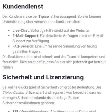
Kundendienst
Der Kundenservice bei
Tipico
ist herausragend. Spieler können
Unterstützung über verschiedene Kanäle erhalten:
Live-Chat:
Sofortige Hilfe direkt auf der Website.
E-Mail-Support:
Für detaillierte Anfragen steht ein E-Mail-
Support zur Verfügung.
FAQ-Bereich:
Eine umfassende Sammlung von häufig
gestellten Fragen.
Die Reaktionszeiten sind schnell, und das Team ist kompetent und
freundlich. Dies sorgt dafür, dass Spieler sich jederzeit gut betreut
fühlen.
Sicherheit und Lizenzierung
Bei online Glücksspiel ist Sicherheit von größter Bedeutung. Das
Tipico Casino
ist lizenziert und reguliert, was bedeutet, dass es
strengen Sicherheitsstandards unterliegt. Zu den
Sicherheitsmaßnahmen gehören:
SSL-Verschlüsselung:
Alle übertragenen Daten sind