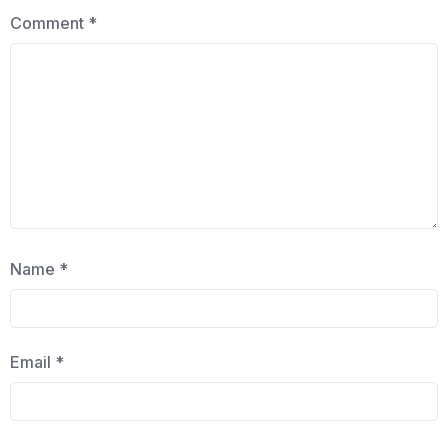
Comment
*
Name
*
Email
*