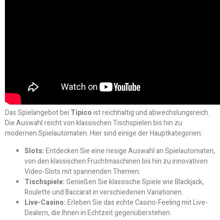
Das Spielangebot bei
Tipico
ist reichhaltig und abwechslungsreich.
Die Auswahl reicht von klassischen Tischspielen bis hin zu
modernen Spielautomaten. Hier sind einige der Hauptkategorien:
Slots:
Entdecken Sie eine riesige Auswahl an Spielautomaten,
von den klassischen Fruchtmaschinen bis hin zu innovativen
Video-Slots mit spannenden Themen.
Tischspiele:
Genießen Sie klassische Spiele wie Blackjack,
Roulette und Baccarat in verschiedenen Variationen.
Live-Casino:
Erleben Sie das echte Casino-Feeling mit Live-
Dealern, die Ihnen in Echtzeit gegenüberstehen.