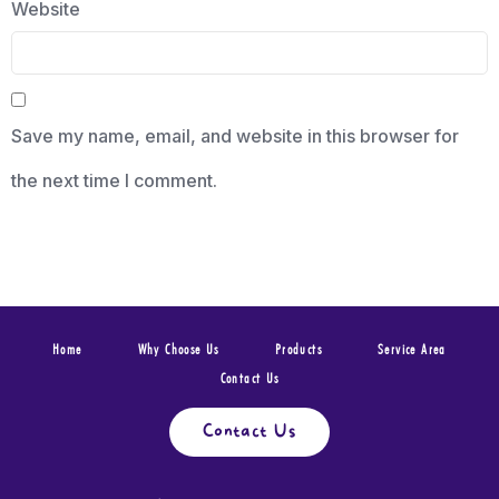
Website
Save my name, email, and website in this browser for
the next time I comment.
Home
Why Choose Us
Products
Service Area
Contact Us
Contact Us