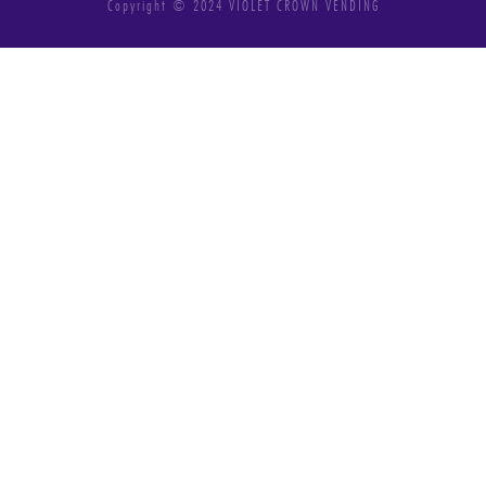
Copyright © 2024 VIOLET CROWN VENDING