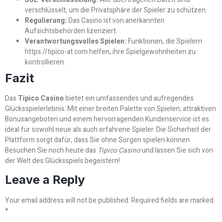
verschlüsselt, um die Privatsphäre der Spieler zu schützen.
Regulierung:
Das Casino ist von anerkannten
Aufsichtsbehörden lizenziert.
Verantwortungsvolles Spielen:
Funktionen, die Spielern
https://tipico-at.com helfen, ihre Spielgewohnheiten zu
kontrollieren.
Fazit
Das
Tipico Casino
bietet ein umfassendes und aufregendes
Glücksspielerlebnis. Mit einer breiten Palette von Spielen, attraktiven
Bonusangeboten und einem hervorragenden Kundenservice ist es
ideal für sowohl neue als auch erfahrene Spieler. Die Sicherheit der
Plattform sorgt dafür, dass Sie ohne Sorgen spielen können.
Besuchen Sie noch heute das
Tipico Casino
und lassen Sie sich von
der Welt des Glücksspiels begeistern!
Leave a Reply
Your email address will not be published.
Required fields are marked
*