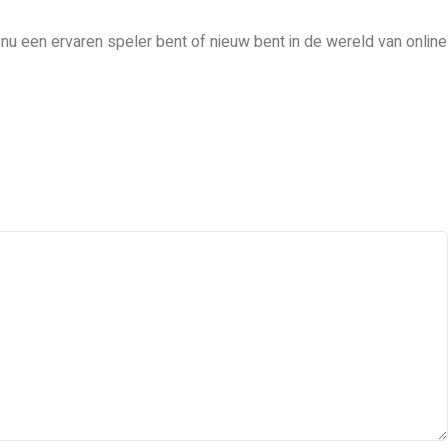
nu een ervaren speler bent of nieuw bent in de wereld van online