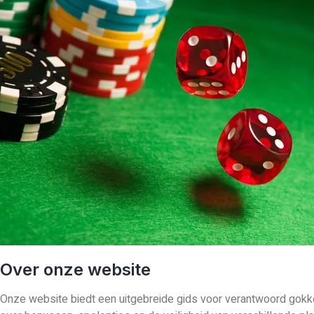
Over onze website
Onze website biedt een uitgebreide gids voor verantwoord gokke