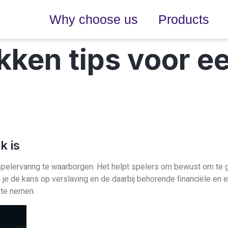
Why choose us
Products
ken tips voor ee
k is
 spelervaring te waarborgen. Het helpt spelers om bewust om t
 je de kans op verslaving en de daarbij behorende financiële en 
t te nemen.