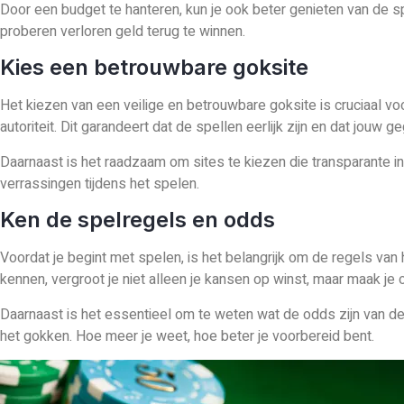
Door een budget te hanteren, kun je ook beter genieten van de spe
proberen verloren geld terug te winnen.
Kies een betrouwbare goksite
Het kiezen van een veilige en betrouwbare goksite is cruciaal vo
autoriteit. Dit garandeert dat de spellen eerlijk zijn en dat jouw
Daarnaast is het raadzaam om sites te kiezen die transparante 
verrassingen tijdens het spelen.
Ken de spelregels en odds
Voordat je begint met spelen, is het belangrijk om de regels van 
kennen, vergroot je niet alleen je kansen op winst, maar maak je
Daarnaast is het essentieel om te weten wat de odds zijn van de s
het gokken. Hoe meer je weet, hoe beter je voorbereid bent.