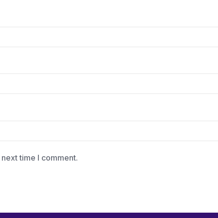
 next time I comment.