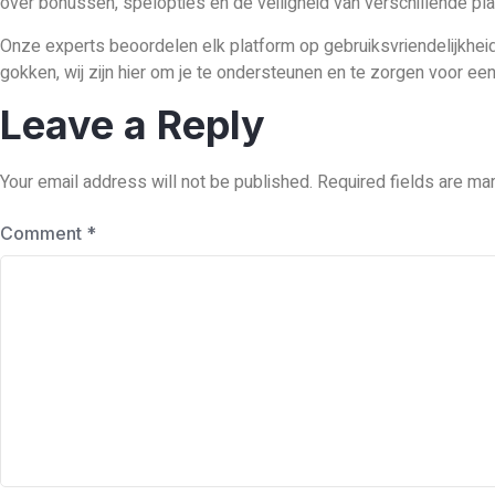
over bonussen, spelopties en de veiligheid van verschillende pl
Onze experts beoordelen elk platform op gebruiksvriendelijkheid 
gokken, wij zijn hier om je te ondersteunen en te zorgen voor een
Leave a Reply
Your email address will not be published.
Required fields are m
Comment
*