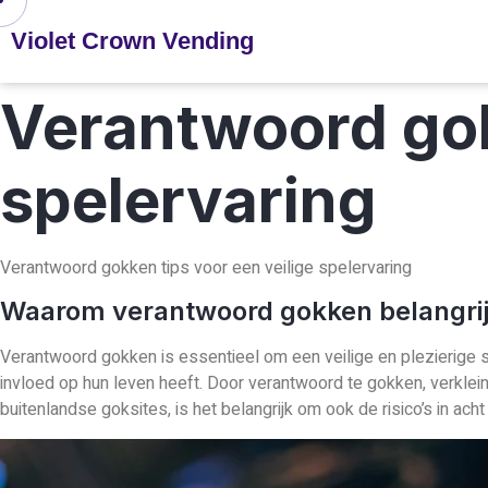
Violet Crown Vending
Verantwoord gok
spelervaring
Verantwoord gokken tips voor een veilige spelervaring
Waarom verantwoord gokken belangrij
Verantwoord gokken is essentieel om een veilige en plezierige
invloed op hun leven heeft. Door verantwoord te gokken, verklein
buitenlandse goksites, is het belangrijk om ook de risico’s in ach